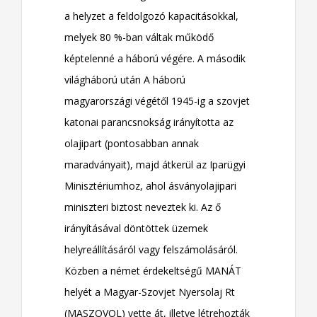
a helyzet a feldolgozó kapacitásokkal,
melyek 80 %-ban váltak működő
képtelenné a háború végére. A második
világháború után A háború
magyarországi végétől 1945-ig a szovjet
katonai parancsnokság irányította az
olajipart (pontosabban annak
maradványait), majd átkerül az Iparügyi
Minisztériumhoz, ahol ásványolajipari
miniszteri biztost neveztek ki. Az ő
irányításával döntöttek üzemek
helyreállításáról vagy felszámolásáról.
Közben a német érdekeltségű MANÁT
helyét a Magyar-Szovjet Nyersolaj Rt
(MASZOVOL) vette át, illetve létrehozták