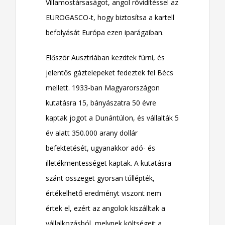
Villamostársaságot, angol rövidítéssel az
EUROGASCO-t, hogy biztosítsa a kartell
befolyását Európa ezen iparágaiban.
Először Ausztriában kezdtek fúrni, és
jelentős gáztelepeket fedeztek fel Bécs
mellett. 1933-ban Magyarországon
kutatásra 15, bányászatra 50 évre
kaptak jogot a Dunántúlon, és vállalták 5
év alatt 350.000 arany dollár
befektetését, ugyanakkor adó- és
illetékmentességet kaptak. A kutatásra
szánt összeget gyorsan túllépték,
értékelhető eredményt viszont nem
értek el, ezért az angolok kiszálltak a
vállalkozásból, melynek költségeit a