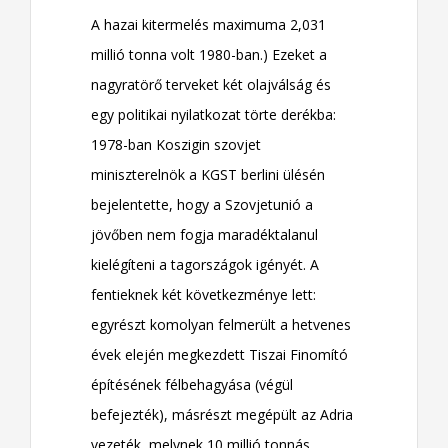
A hazai kitermelés maximuma 2,031
millió tonna volt 1980-ban.) Ezeket a
nagyratörő terveket két olajválság és
egy politikai nyilatkozat törte derékba:
1978-ban Koszigin szovjet
miniszterelnök a KGST berlini ülésén
bejelentette, hogy a Szovjetunió a
jövőben nem fogja maradéktalanul
kielégíteni a tagországok igényét. A
fentieknek két következménye lett:
egyrészt komolyan felmerült a hetvenes
évek elején megkezdett Tiszai Finomító
építésének félbehagyása (végül
befejezték), másrészt megépült az Adria
vezeték, melynek 10 millió tonnás