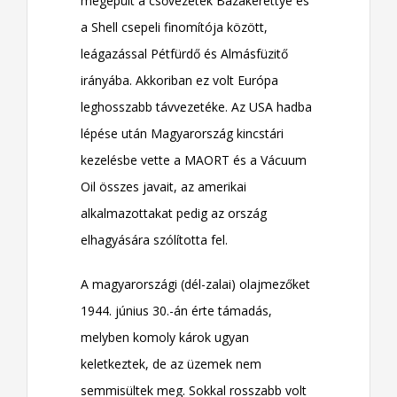
megépült a csővezeték Bázakerettye és
a Shell csepeli finomítója között,
leágazással Pétfürdő és Almásfüzitő
irányába. Akkoriban ez volt Európa
leghosszabb távvezetéke. Az USA hadba
lépése után Magyarország kincstári
kezelésbe vette a MAORT és a Vácuum
Oil összes javait, az amerikai
alkalmazottakat pedig az ország
elhagyására szólította fel.
A magyarországi (dél-zalai) olajmezőket
1944. június 30.-án érte támadás,
melyben komoly károk ugyan
keletkeztek, de az üzemek nem
semmisültek meg. Sokkal rosszabb volt