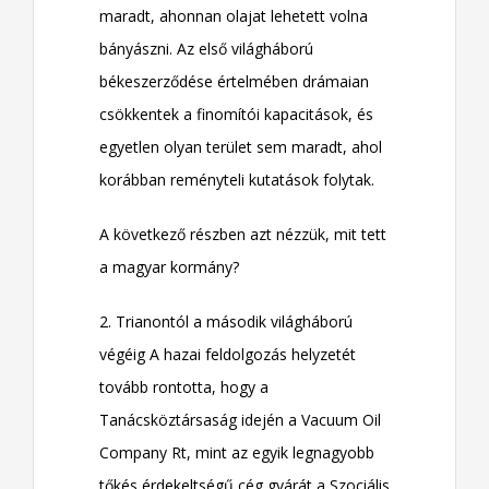
maradt, ahonnan olajat lehetett volna
bányászni. Az első világháború
békeszerződése értelmében drámaian
csökkentek a finomítói kapacitások, és
egyetlen olyan terület sem maradt, ahol
korábban reményteli kutatások folytak.
A következő részben azt nézzük, mit tett
a magyar kormány?
2. Trianontól a második világháború
végéig A hazai feldolgozás helyzetét
tovább rontotta, hogy a
Tanácsköztársaság idején a Vacuum Oil
Company Rt, mint az egyik legnagyobb
tőkés érdekeltségű cég gyárát a Szociális