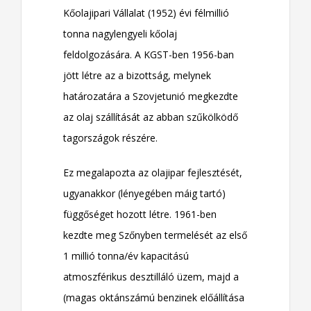
Kőolajipari Vállalat (1952) évi félmillió
tonna nagylengyeli kőolaj
feldolgozására. A KGST-ben 1956-ban
jött létre az a bizottság, melynek
határozatára a Szovjetunió megkezdte
az olaj szállítását az abban szűkölködő
tagországok részére.
Ez megalapozta az olajipar fejlesztését,
ugyanakkor (lényegében máig tartó)
függőséget hozott létre. 1961-ben
kezdte meg Szőnyben termelését az első
1 millió tonna/év kapacitású
atmoszférikus desztilláló üzem, majd a
(magas oktánszámú benzinek előállítása