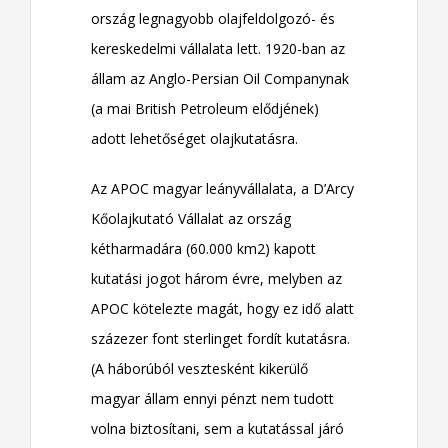
ország legnagyobb olajfeldolgozó- és
kereskedelmi vállalata lett. 1920-ban az
állam az Anglo-Persian Oil Companynak
(a mai British Petroleum elődjének)
adott lehetőséget olajkutatásra.
Az APOC magyar leányvállalata, a D’Arcy
Kőolajkutató Vállalat az ország
kétharmadára (60.000 km2) kapott
kutatási jogot három évre, melyben az
APOC kötelezte magát, hogy ez idő alatt
százezer font sterlinget fordít kutatásra.
(A háborúból vesztesként kikerülő
magyar állam ennyi pénzt nem tudott
volna biztosítani, sem a kutatással járó