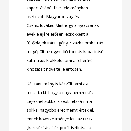
kapacitásából fele-fele arányban
osztozott Magyarország és
Csehszlovákia. Minthogy a nyolcvanas
évek elejére erősen lecsökkent a
fűtőolajok iránti igény, Százhalombattán
megépült az egymillió tonnás kapacitású
katalitikus krakkoló, ami a fehérárú
kihozatalt növelte jelentősen.
Két tanulmány is készült, ami azt
mutatta ki, hogy a nagy nemzetközi
cégeknél sokkal kisebb létszámmal
sokkal nagyobb eredményt értek el,
ennek következménye lett az OKGT
„karcsúsítása” és profiltisztítása, a