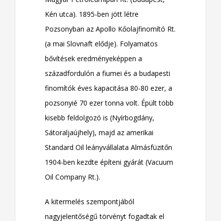
Kén utca). 1895-ben jött létre
Pozsonyban az Apollo Kőolajfinomító Rt.
(a mai Slovnaft elődje). Folyamatos
bővítések eredményeképpen a
századfordulón a fiumei és a budapesti
finomítók éves kapacitása 80-80 ezer, a
pozsonyié 70 ezer tonna volt. Épült több
kisebb feldolgozó is (Nyírbogdány,
Sátoraljaújhely), majd az amerikai
Standard Oil leányvállalata Almásfüzitőn
1904-ben kezdte építeni gyárát (Vacuum
Oil Company Rt.).
A kitermelés szempontjából
nagyjelentőségű törvényt fogadtak el