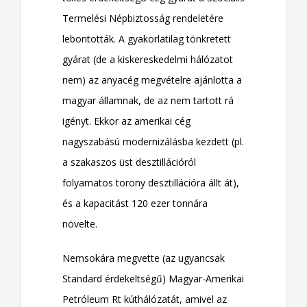
Termelési Népbiztosság rendeletére
lebontották. A gyakorlatilag tönkretett
gyárat (de a kiskereskedelmi hálózatot
nem) az anyacég megvételre ajánlotta a
magyar államnak, de az nem tartott rá
igényt. Ekkor az amerikai cég
nagyszabású modernizálásba kezdett (pl.
a szakaszos üst desztillációról
folyamatos torony desztillációra állt át),
és a kapacitást 120 ezer tonnára
növelte.
Nemsokára megvette (az ugyancsak
Standard érdekeltségű) Magyar-Amerikai
Petróleum Rt kúthálózatát, amivel az