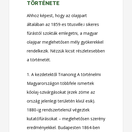
TÖRTÉNETE
Ahhoz képest, hogy az olajipart
általában az 1859-es titusville.i sikeres
fúrástól szokták emlegetni, a magyar
olajipar meglehetősen mély gyökerekkel
rendelkezik. Nézzük kicsit részletesebben
a történetét.
1. A kezdetektől Trianonig A történelmi
Magyarországon többfele ismertek
kőolaj-szivárgásokat (ezek zöme az
ország jelenlegi területén kívül esik).
1880-ig rendszertelenül végeztek
kutatófúrásokat – meglehetősen szerény
eredményekkel. Budapesten 1864-ben