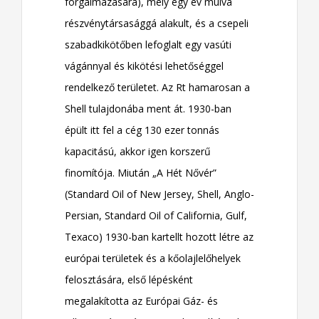
forgalmazására), mely egy év múlva
részvénytársasággá alakult, és a csepeli
szabadkikötőben lefoglalt egy vasúti
vágánnyal és kikötési lehetőséggel
rendelkező területet. Az Rt hamarosan a
Shell tulajdonába ment át. 1930-ban
épült itt fel a cég 130 ezer tonnás
kapacitású, akkor igen korszerű
finomítója. Miután „A Hét Nővér”
(Standard Oil of New Jersey, Shell, Anglo-
Persian, Standard Oil of California, Gulf,
Texaco) 1930-ban kartellt hozott létre az
európai területek és a kőolajlelőhelyek
felosztására, első lépésként
megalakította az Európai Gáz- és