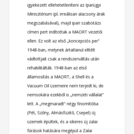
igyekezett ellehetetleníteni az Iparügyi
Minisztérium (pl. irreálisan alacsony árak
megszabásával), majd ipari szabotázs
címen pert indítottak a MAORT vezetői
ellen. Ez volt az első „koncepciós per”
1948-ban, melynek ártatlanul elítélt
vádlottjait csak a rendszerváltás után
rehabilitálták. 1948-ban az első
államosítás a MAORT, a Shell és a
Vacuum Oil üzemeire nem terjedt ki, de
nemsokára ezekből is „nemzeti vállalat”
lett. A „megmaradt” négy finomítóba
(Pét, Szőny, Almásfüzitő, Csepel) új
üzemek épültek, és a sikeres új zalai
fúrások hatására megépül a Zalai