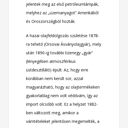
jelentek meg az első petróleumlámpák,
melyhez az „üzemanyagot” Amerikából
és Oroszországból hozták.
A hazai olajfeldolgozás születése 1878-
ra tehető (Orsovai Ásványolajgyár), mely
után 1890-ig további tizenegy „gyár”
(lényegében atmoszférikus
üstdesztilláló) épült. Az, hogy erre
korábban nem került sor, azzal
magyarázható, hogy az olajtermékeken
gyakorlatilag nem volt védővám, így az
import olcsóbb volt. Ez a helyzet 1882-
ben változott meg, amikor a
vámtételeket jelentősen megemelték, a