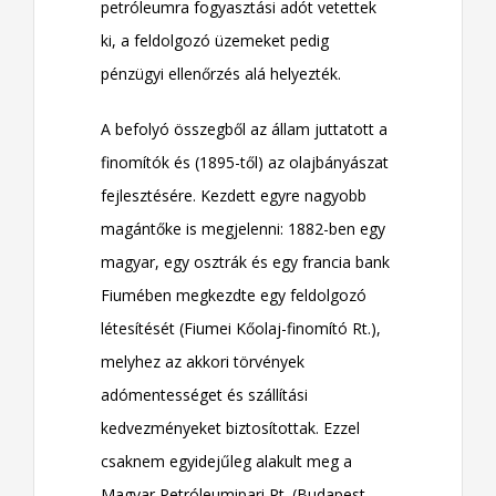
petróleumra fogyasztási adót vetettek
ki, a feldolgozó üzemeket pedig
pénzügyi ellenőrzés alá helyezték.
A befolyó összegből az állam juttatott a
finomítók és (1895-től) az olajbányászat
fejlesztésére. Kezdett egyre nagyobb
magántőke is megjelenni: 1882-ben egy
magyar, egy osztrák és egy francia bank
Fiumében megkezdte egy feldolgozó
létesítését (Fiumei Kőolaj-finomító Rt.),
melyhez az akkori törvények
adómentességet és szállítási
kedvezményeket biztosítottak. Ezzel
csaknem egyidejűleg alakult meg a
Magyar Petróleumipari Rt. (Budapest,