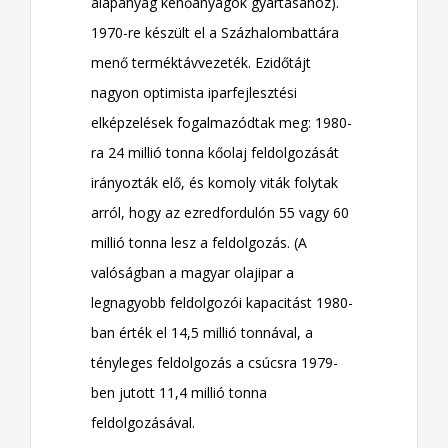
alapanyag kenőanyagok gyártásához).
1970-re készült el a Százhalombattára
menő terméktávvezeték. Ezidőtájt
nagyon optimista iparfejlesztési
elképzelések fogalmazódtak meg: 1980-
ra 24 millió tonna kőolaj feldolgozását
irányozták elő, és komoly viták folytak
arról, hogy az ezredfordulón 55 vagy 60
millió tonna lesz a feldolgozás. (A
valóságban a magyar olajipar a
legnagyobb feldolgozói kapacitást 1980-
ban érték el 14,5 millió tonnával, a
tényleges feldolgozás a csúcsra 1979-
ben jutott 11,4 millió tonna
feldolgozásával.