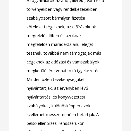
A tagvállalatok az adó-, illeték-, vám és a
törvényekben vagy rendelkezésekben
szabályozott bármilyen fizetési
kötelezettségeiknek, az előírásoknak
megfelelő időben és azoknak
megfelelően maradéktalanul eleget
tesznek, továbbá nem támogatják más
cégeknek az adózási és vámszabályok
megkerülésére vonatkozó igyekezetét.
Minden üzleti tevékenységüket
nyilvántartják, az érvényben lévő
nyilvántartási és könyvvezetési
szabályokat, különösképpen azok
szellemét messzemenően betartják. A
belső ellenőrzési rendszerükön