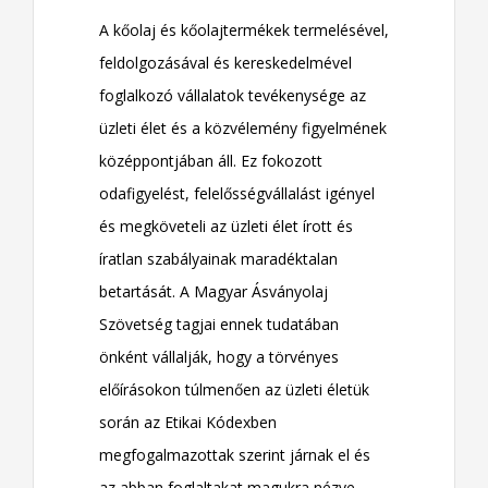
A kőolaj és kőolajtermékek termelésével,
feldolgozásával és kereskedelmével
foglalkozó vállalatok tevékenysége az
üzleti élet és a közvélemény figyelmének
középpontjában áll. Ez fokozott
odafigyelést, felelősségvállalást igényel
és megköveteli az üzleti élet írott és
íratlan szabályainak maradéktalan
betartását. A Magyar Ásványolaj
Szövetség tagjai ennek tudatában
önként vállalják, hogy a törvényes
előírásokon túlmenően az üzleti életük
során az Etikai Kódexben
megfogalmazottak szerint járnak el és
az abban foglaltakat magukra nézve