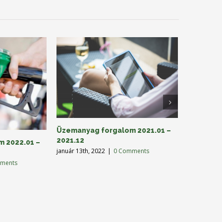
Üzemanyag forgalom 2021.01 –
2021.12
 2022.01 –
Üzemanya
január 13th, 2022
|
0 Comments
2021.06
ments
július 13th,