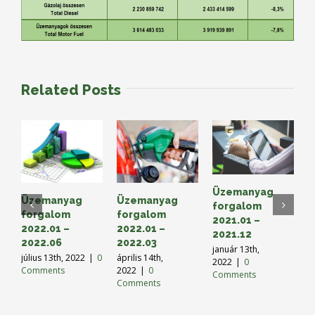
Related Posts
Üzemanyag
Üzemanyag
Üzemanyag
Ü
forgalom
forgalom
forgalom
f
2021.01 –
2022.01 –
2022.01 –
2
2021.12
2022.06
2022.03
2
január 13th,
július 13th, 2022
|
0
április 14th,
o
2022
|
0
Comments
2022
|
0
2
Comments
Comments
C